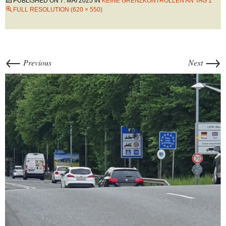
PUBLISHED ON
7. MAI 2025
IN
KEINE GRENZKONTROLLEN AN TAG 1
FULL RESOLUTION (620 × 550)
←
→
Previous
Next