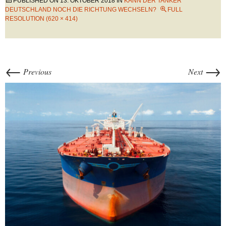
PUBLISHED ON
13. OKTOBER 2018
IN
KANN DER TANKER
DEUTSCHLAND NOCH DIE RICHTUNG WECHSELN?
FULL
RESOLUTION (620 × 414)
←
→
Previous
Next