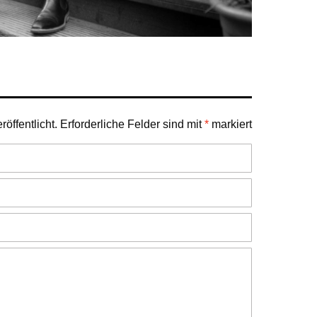
öffentlicht.
Erforderliche Felder sind mit
*
markiert