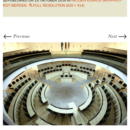
PUBLISHED ON
19. OKTOBER 2018
IN
HESSEN KÖNNTE GRÜN-ROT-
ROT WERDEN
FULL RESOLUTION (620 × 414)
←
→
Previous
Next