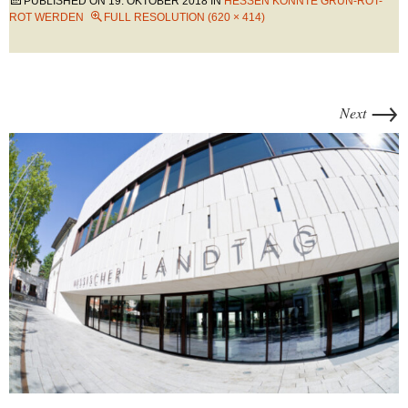
PUBLISHED ON
19. OKTOBER 2018
IN
HESSEN KÖNNTE GRÜN-ROT-
ROT WERDEN
FULL RESOLUTION (620 × 414)
→
Next