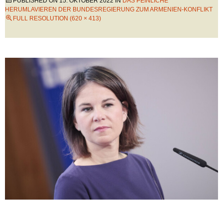
PUBLISHED ON
15. OKTOBER 2022
IN
DAS PEINLICHE
HERUMLAVIEREN DER BUNDESREGIERUNG ZUM ARMENIEN-KONFLIKT
FULL RESOLUTION (620 × 413)