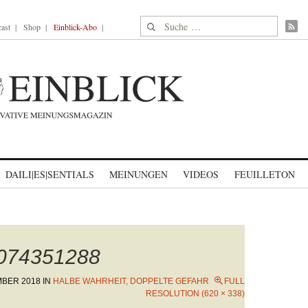
Suche nach:
ast
Shop
Einblick-Abo
DAILI|ES|SENTIALS
MEINUNGEN
VIDEOS
FEUILLETON
1074351288
MBER 2018
IN
HALBE WAHRHEIT, DOPPELTE GEFAHR
FULL
RESOLUTION (620 × 338)