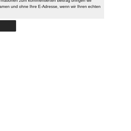
rmationen zum kommentierten Beitrag bringen wir
namen und ohne Ihre E-Adresse, wenn wir Ihren echten
Skip to content
ERSTÜTZUNG
IMPRESSUM
DATENSCHUTZ
DATENSCHUTZEINSTELLU