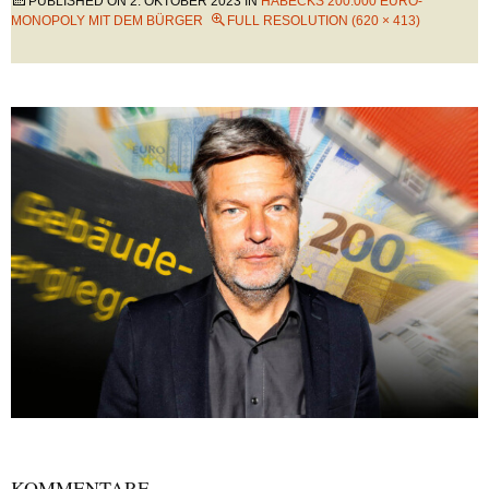
PUBLISHED ON
2. OKTOBER 2023
IN
HABECKS 200.000 EURO-
MONOPOLY MIT DEM BÜRGER
FULL RESOLUTION (620 × 413)
KOMMENTARE