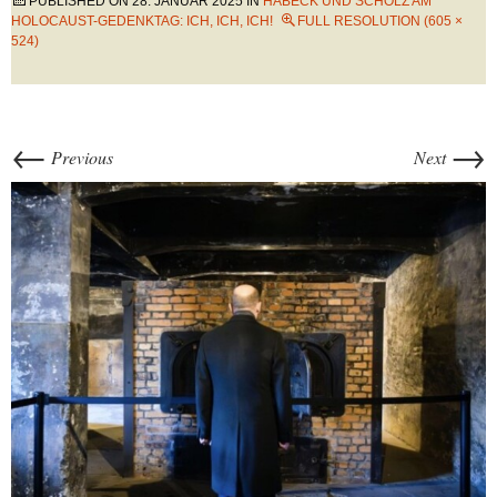
PUBLISHED ON
28. JANUAR 2025
IN
HABECK UND SCHOLZ AM
HOLOCAUST-GEDENKTAG: ICH, ICH, ICH!
FULL RESOLUTION (605 ×
524)
←
→
Previous
Next