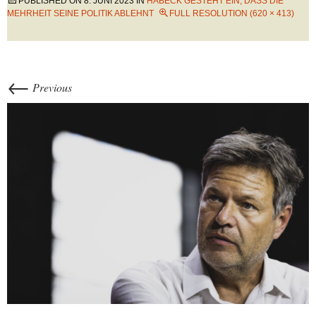
PUBLISHED ON
8. JUNI 2023
IN
HABECK GESTEHT EIN, DASS DIE
MEHRHEIT SEINE POLITIK ABLEHNT
FULL RESOLUTION (620 × 413)
←
Previous