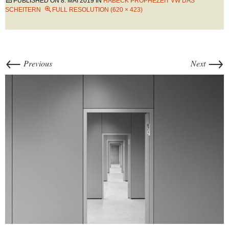
PUBLISHED ON
8. MAI 2019
IN
HABECK PROPHEZEIT VW DAS
SCHEITERN
FULL RESOLUTION (620 × 423)
←
→
Previous
Next