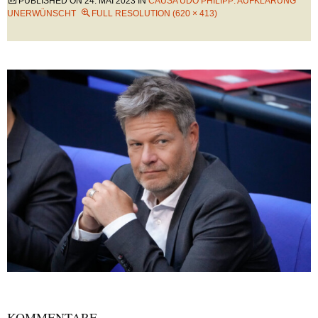
PUBLISHED ON
24. MAI 2023
IN
CAUSA UDO PHILIPP: AUFKLÄRUNG
UNERWÜNSCHT
FULL RESOLUTION (620 × 413)
KOMMENTARE