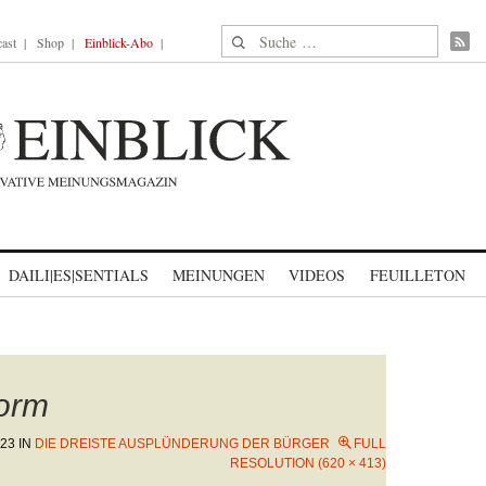
Suche nach:
ast
Shop
Einblick-Abo
DAILI|ES|SENTIALS
MEINUNGEN
VIDEOS
FEUILLETON
form
023
IN
DIE DREISTE AUSPLÜNDERUNG DER BÜRGER
FULL
RESOLUTION (620 × 413)