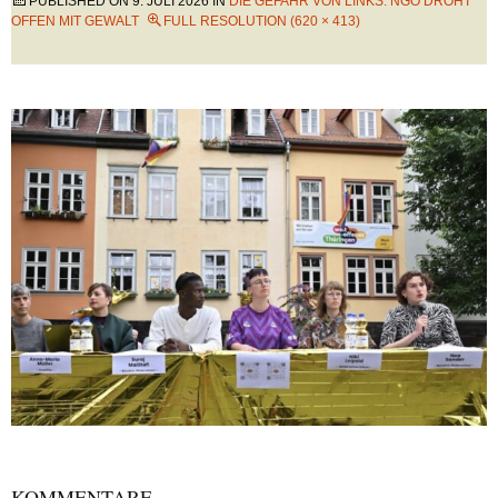
PUBLISHED ON
9. JULI 2026
IN
DIE GEFAHR VON LINKS: NGO DROHT
OFFEN MIT GEWALT
FULL RESOLUTION (620 × 413)
KOMMENTARE