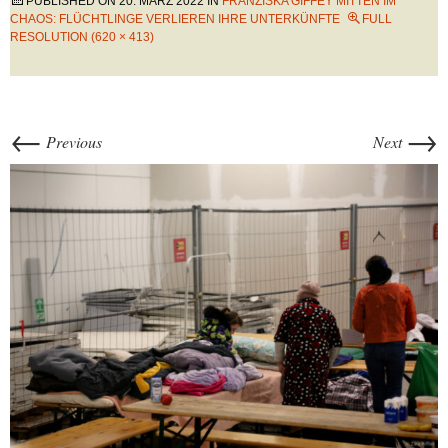
PUBLISHED ON
20. MÄRZ 2022
IN
FRANZISKA GIFFEY MITTEN IM
CHAOS: FLÜCHTLINGE VERLIEREN IHRE UNTERKÜNFTE
FULL
RESOLUTION (620 × 413)
←
→
Previous
Next