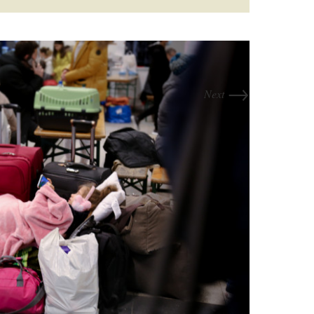
→
Next