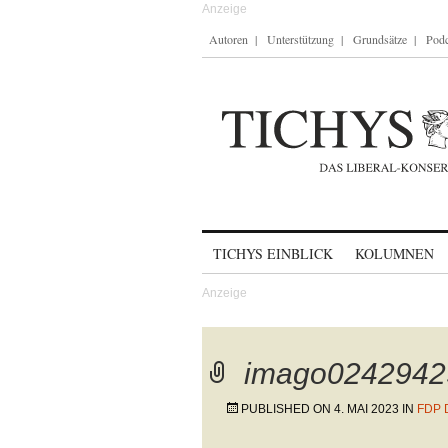
Autoren
Unterstützung
Grundsätze
Podc
Skip to content
TICHYS EINBLICK
KOLUMNEN
imago0242942
PUBLISHED ON
4. MAI 2023
IN
FDP 