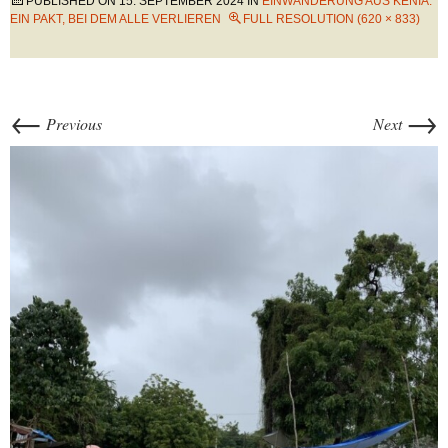
PUBLISHED ON
15. SEPTEMBER 2024
IN
EINWANDERUNG AUS KENIA:
EIN PAKT, BEI DEM ALLE VERLIEREN
FULL RESOLUTION (620 × 833)
←
→
Previous
Next