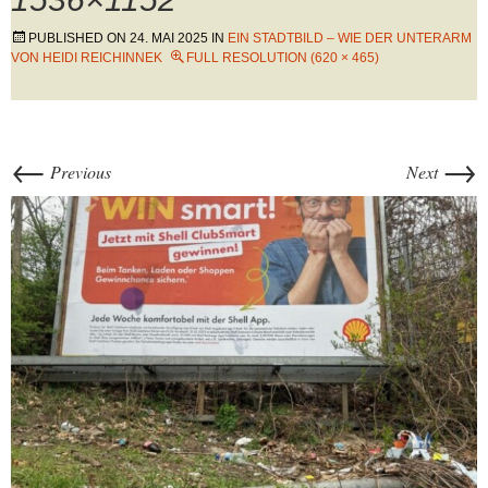
PUBLISHED ON
24. MAI 2025
IN
EIN STADTBILD – WIE DER UNTERARM
VON HEIDI REICHINNEK
FULL RESOLUTION (620 × 465)
←
→
Previous
Next