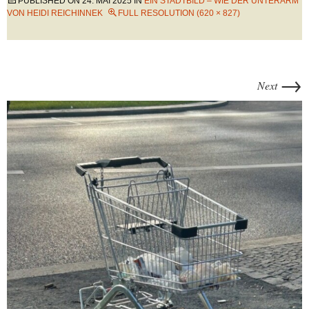
PUBLISHED ON
24. MAI 2025
IN
EIN STADTBILD – WIE DER UNTERARM
VON HEIDI REICHINNEK
FULL RESOLUTION (620 × 827)
→
Next