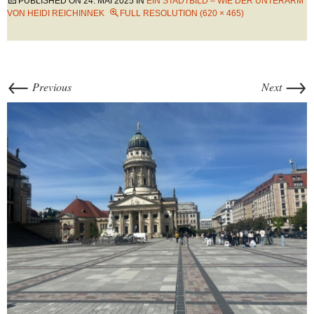
PUBLISHED ON
24. MAI 2025
IN
EIN STADTBILD – WIE DER UNTERARM
VON HEIDI REICHINNEK
FULL RESOLUTION (620 × 465)
←
→
Previous
Next