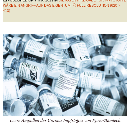
PUBLISHED ON
7. MAI 2021
IN
DIE PATENTFREIGABE FÜR IMPFSTOFFE
WÄRE EIN ANGRIFF AUF DAS EIGENTUM
FULL RESOLUTION (620 ×
413)
Leere Ampullen des Corona-Impfstoffes von Pfizer/Biontech