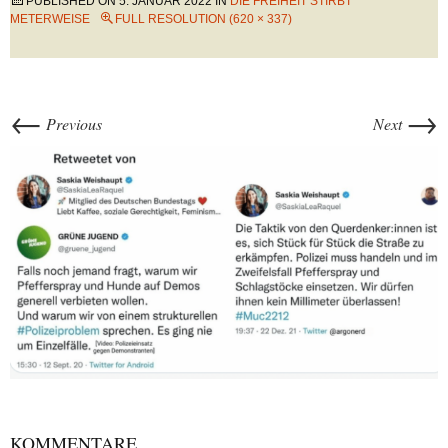
PUBLISHED ON
5. JANUAR 2022
IN
DIE FREIHEIT STIRBT
METERWEISE
FULL RESOLUTION (620 × 337)
←
→
Previous
Next
KOMMENTARE