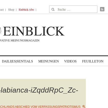
Suche nach:
ast
Shop
Einblick-Abo
DAILI|ES|SENTIALS
MEINUNGEN
VIDEOS
FEUILLETON
a-labianca-iZqddRpC_Zc-
CHLANDS ABSCHIED VOM VERFASSUNGSPATRIOTISMUS