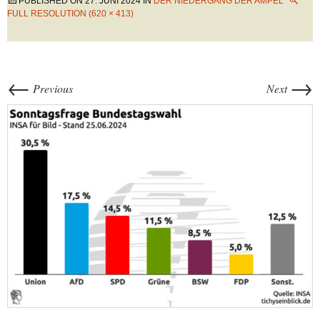
PUBLISHED ON
27. JUNI 2024
IN
DER NIEDERGANG DER AMPEL
FULL RESOLUTION (620 × 413)
←
→
Previous
Next