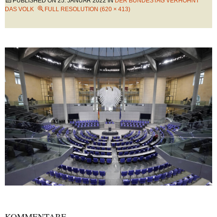
PUBLISHED ON
25. JANUAR 2022
IN
DER BUNDESTAG VERHÖHNT
DAS VOLK
FULL RESOLUTION (620 × 413)
KOMMENTARE