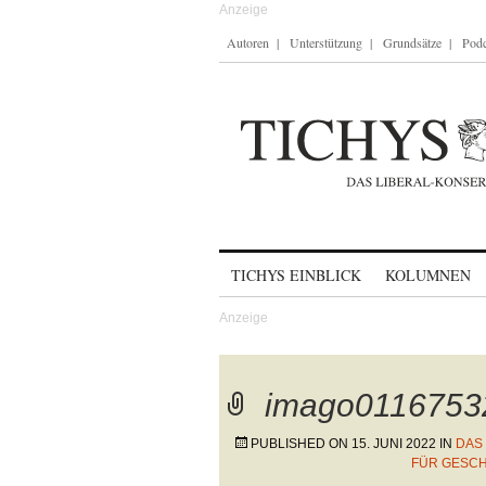
Autoren
Unterstützung
Grundsätze
Podc
Skip to content
TICHYS EINBLICK
KOLUMNEN
imago0116753
PUBLISHED ON
15. JUNI 2022
IN
DAS
FÜR GESC