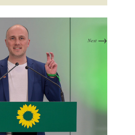
→
Next