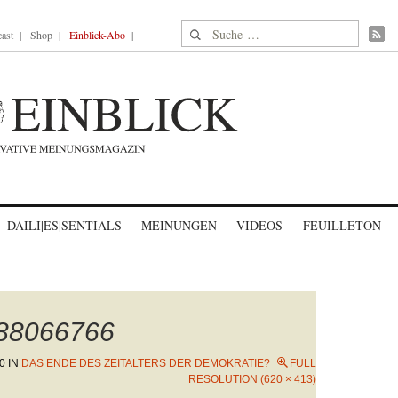
Suche nach:
ast
Shop
Einblick-Abo
DAILI|ES|SENTIALS
MEINUNGEN
VIDEOS
FEUILLETON
188066766
20
IN
DAS ENDE DES ZEITALTERS DER DEMOKRATIE?
FULL
RESOLUTION (620 × 413)