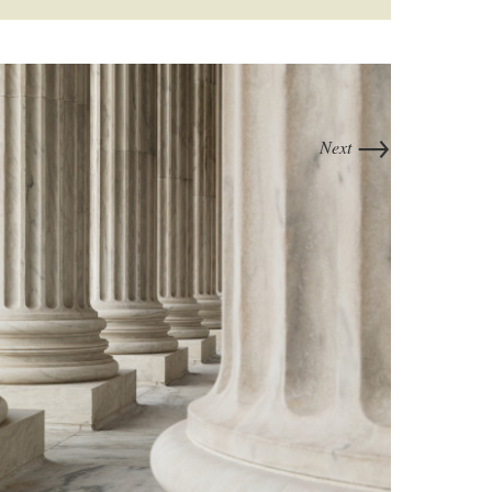
→
Next