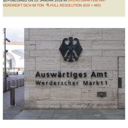
PUBLISHED ON
13. JANUAR 2018
IN
DAS AUSWÄRTIGE AMT
VERGREIFT SICH IM TON
FULL RESOLUTION (620 × 465)