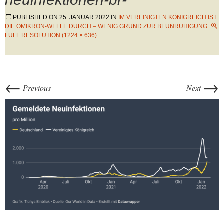
PUBLISHED ON
25. JANUAR 2022
IN
IM VEREINIGTEN KÖNIGREICH IST
DIE OMIKRON-WELLE DURCH – WENIG GRUND ZUR BEUNRUHIGUNG
FULL RESOLUTION (1224 × 636)
←
→
Previous
Next