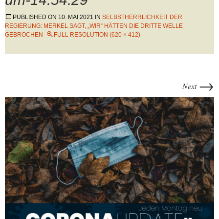
PUBLISHED ON
10. MAI 2021
IN
SELBSTHERRLICHKEIT DER
REGIERUNG: MERKEL SAGT, „WIR“ HÄTTEN DIE DRITTE WELLE
GEBROCHEN
FULL RESOLUTION (620 × 412)
→
Next