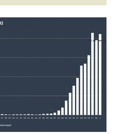
→
Next