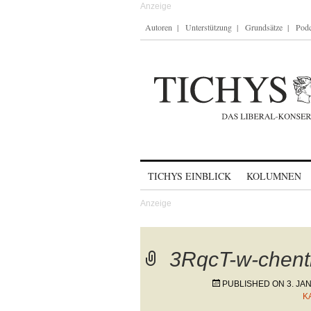
Autoren
Unterstützung
Grundsätze
Podc
Skip to content
TICHYS EINBLICK
KOLUMNEN
3RqcT-w-chentl
PUBLISHED ON
3. JA
K