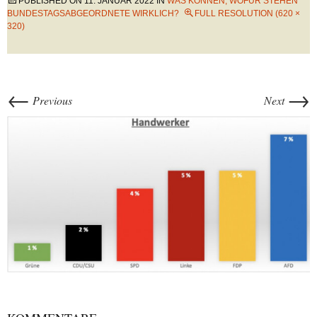
PUBLISHED ON
11. JANUAR 2022
IN
WAS KÖNNEN, WOFÜR STEHEN
BUNDESTAGSABGEORDNETE WIRKLICH?
FULL RESOLUTION (620 ×
320)
←
→
Previous
Next