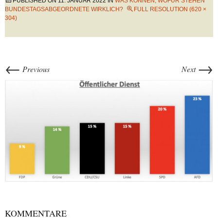
PUBLISHED ON
11. JANUAR 2022
IN
WAS KÖNNEN, WOFÜR STEHEN
BUNDESTAGSABGEORDNETE WIRKLICH?
FULL RESOLUTION (620 ×
304)
←
→
Previous
Next
KOMMENTARE