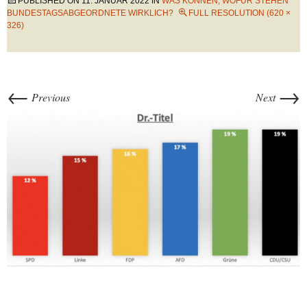
PUBLISHED ON
11. JANUAR 2022
IN
WAS KÖNNEN, WOFÜR STEHEN
BUNDESTAGSABGEORDNETE WIRKLICH?
FULL RESOLUTION (620 ×
326)
←
→
Previous
Next