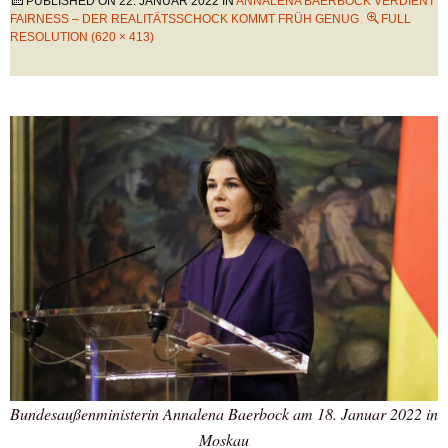
PUBLISHED ON
22. JANUAR 2022
IN
ANNALENA BAERBOCK VERDIENT
FAIRNESS – DER REALITÄTSSCHOCK KOMMT FRÜH GENUG
FULL
RESOLUTION (620 × 413)
Bundesaußenministerin Annalena Baerbock am 18. Januar 2022 in
Moskau