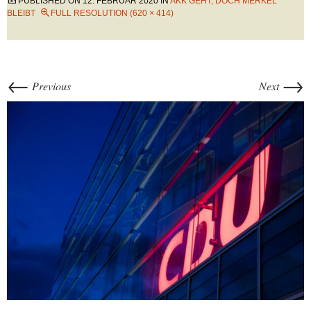
PUBLISHED ON
12. FEBRUAR 2020
IN
AKK GEHT, DOCH MERKEL
BLEIBT
FULL RESOLUTION (620 × 414)
←
→
Previous
Next