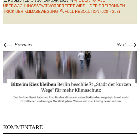
PUBLISHED ON
20. JANUAR 2023
IN
WIE DER TOTALE
ÜBERWACHUNGSSTAAT VORBEREITET WIRD – DER DREI-TONNEN-
TRICK DER KLIMABEWEGUNG
FULL RESOLUTION (620 × 258)
←
→
Previous
Next
KOMMENTARE