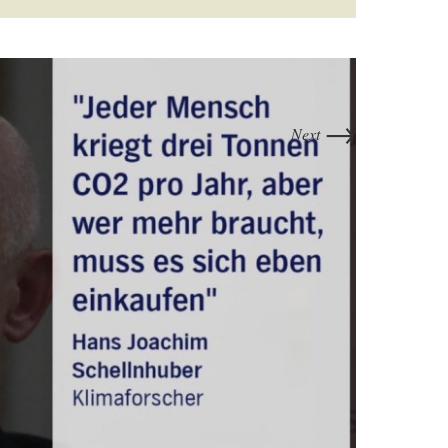
→
Next