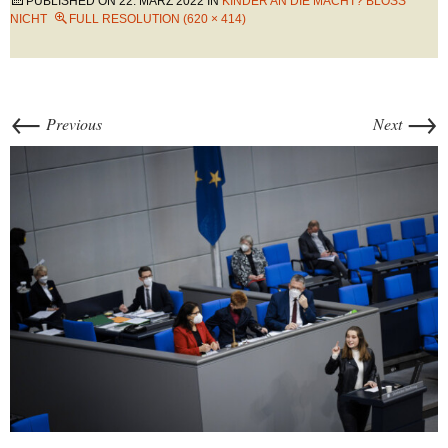
PUBLISHED ON
22. MÄRZ 2022
IN
KINDER AN DIE MACHT? BLOSS N
ICHT
FULL RESOLUTION (620 × 414)
←
→
Previous
Next