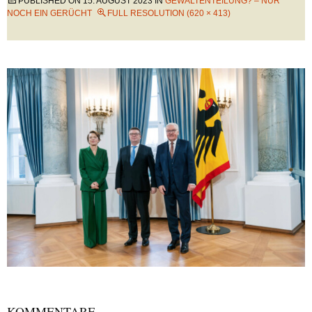
PUBLISHED ON
15. AUGUST 2023
IN
GEWALTENTEILUNG? – NUR
NOCH EIN GERÜCHT
FULL RESOLUTION (620 × 413)
KOMMENTARE