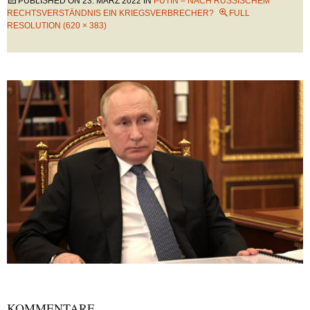
PUBLISHED ON
23. MÄRZ 2022
IN
PUTIN – NACH RUSSISCHEM
RECHTSVERSTÄNDNIS EIN KRIEGSVERBRECHER?
FULL
RESOLUTION (620 × 383)
KOMMENTARE