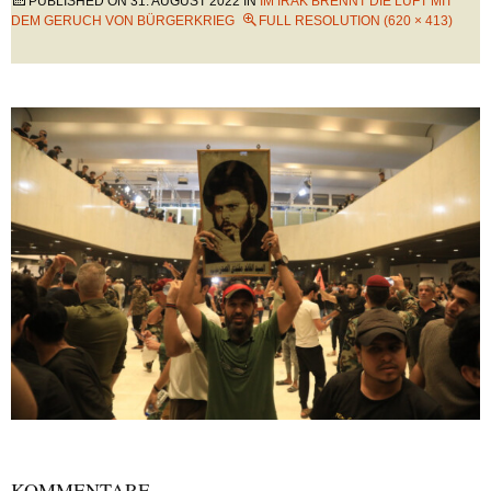
PUBLISHED ON
31. AUGUST 2022
IN
IM IRAK BRENNT DIE LUFT MIT
DEM GERUCH VON BÜRGERKRIEG
FULL RESOLUTION (620 × 413)
KOMMENTARE