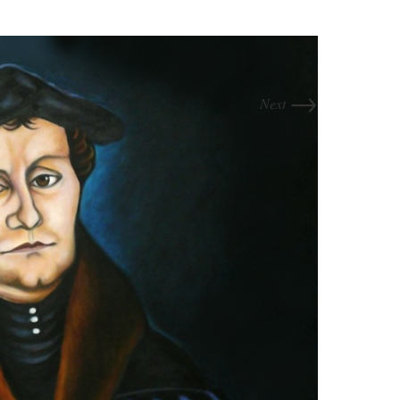
→
Next