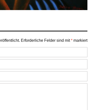
öffentlicht.
Erforderliche Felder sind mit
*
markiert