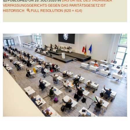
PUBLISHED ON
16. JULI 2020
IN
DAS URTEIL DES THÜRINGER
VERFASSUNGSGERICHTS GEGEN DAS PARITÄTSGESETZ IST
HISTORISCH
FULL RESOLUTION (620 × 414)