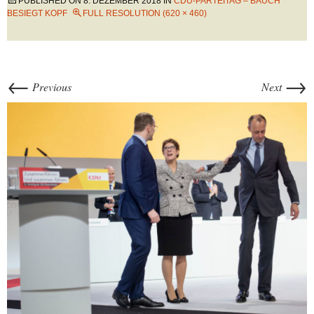
PUBLISHED ON
8. DEZEMBER 2018
IN
CDU-PARTEITAG – BAUCH
BESIEGT KOPF
FULL RESOLUTION (620 × 460)
←
→
Previous
Next