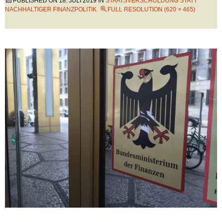
PUBLISHED ON
18. JULI 2019
IN
STAATSVERSCHULDUNG STATT
NACHHALTIGER FINANZPOLITIK
FULL RESOLUTION (620 × 465)