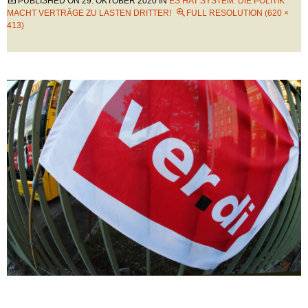
PUBLISHED ON
29. OKTOBER 2020
IN
ES HAT SYSTEM: DIE POLITIK
MACHT VERTRÄGE ZU LASTEN DRITTER!
FULL RESOLUTION (620 ×
413)