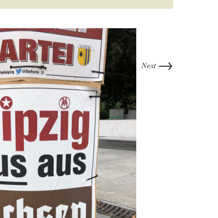
→
Next