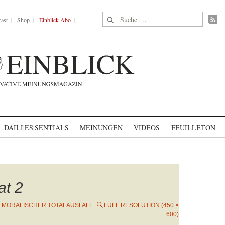
Suche nach:
ast
Shop
Einblick-Abo
DAILI|ES|SENTIALS
MEINUNGEN
VIDEOS
FEUILLETON
at 2
N
MORALISCHER TOTALAUSFALL
FULL RESOLUTION (450 ×
600)