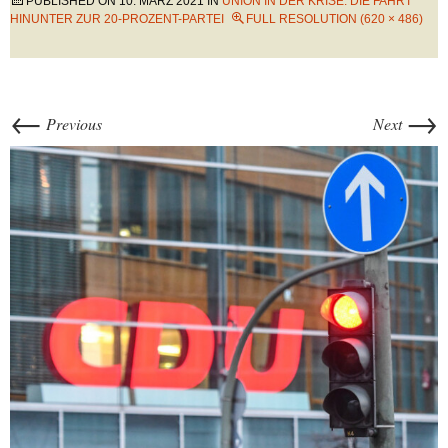
PUBLISHED ON
10. MÄRZ 2021
IN
UNION IN DER KRISE: DIE FAHRT
HINUNTER ZUR 20-PROZENT-PARTEI
FULL RESOLUTION (620 × 486)
←
→
Previous
Next